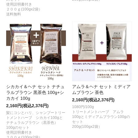
使用説明書付き
２００ｇ(100gx2袋）
送料無料
シカカイ＆ヘナ セット ナチュ
アムラ＆ヘナ セット ミディア
ラルブラウン 黒茶色 100g+シ
ムブラウン 茶色
カカイ 100g
2,160円(税込2,376円)
2,160円(税込2,376円)
1080円/100g
トリートメントハーブ アムラ
髪にコシとハリ、シャンプートリー
100gとミディアムブラウン100gの
トメントハーブ シカカイ100gと
セット
ナチュラルブラウン（黒茶色）
200g(100gx2袋）
100gのセット
使用説明書付き
２００ｇ(100gx2袋）