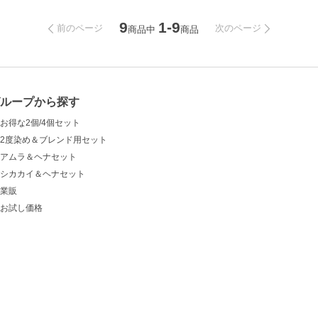
9
1-9
前のページ
次のページ
商品中
商品
グループから探す
お得な2個/4個セット
2度染め＆ブレンド用セット
アムラ＆ヘナセット
シカカイ＆ヘナセット
業販
お試し価格