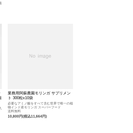
植
ン
業務用阿蘇農園モリンガ サプリメン
個
ト 300粒x10袋
必要なアミノ酸をすべて含む世界で唯一の植
物インド産モリンガ スーパーフード
入
送料無料
10,800円(税込11,664円)