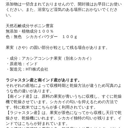
添加物は一切含まれておりませんので、開封後はお早目にお使い
ください。また、浴室など湿気のある場所におかないでくださ
い。
天然石鹸成分サポニン豊富
無添加・植物成分１００％
色：無色 シカカイパウダー １００ｇ
果実（さや）の固い部分が粒として残る場合があります。
・成分：アカシアコンシナ果実（別名シカカイ）
・原産地：インド
・製造元：HTI株式会社
ラジャスタン産と南インド産があります。
それぞれの産地によって収穫時期と乾燥方法が違うため写真のよ
うな色の違いがあります。
【南インド産】は、原料の果実が青いうちに収穫し、すぐに乾燥
機で乾燥させています。シカカイの匂いを抑えるための方法で
す。特に欧米ではこちらが多く利用されています。
【ラジャスタン産】は、果実が茶色になってから収穫し天日で乾
燥させ、乾燥機にいれます。シカカイ独特の匂いが残ります。イ
ンドではこちらが好まれています。