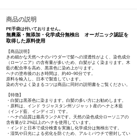
商品の説明
PE手袋は付いておりません。
無農薬・無添加・化学成分無検出 オーガニック認証を
取得した原料使用
【商品説明】
きめ細かな天然ヘナのパウダーで髪への浸透性がよく、染色成分
（ローソニア）の含有量が多いため、白髪がよく染まります。木
藍の配合率を高め、黒茶色に染め上がります。
ヘナの塗布後のおき時間は、約40~90分です。
原料を輸入し、日本で製造しています。
染め方やよく染まるコツは商品に同封の説明書をご覧ください。
【特徴】
・白髪は黒茶色に染まります。白髪の多い方にお勧めします。
・原料は、インド ラジャスタン州ソジャット産のヘナと木藍
（インド藍、インディゴ）です。
・ヘナの品質は最高ランクAです。天然の染色成分ローソニアの
含有量が2.2%以上のヘナを使用しています。
・インドと日本で成分検査を実施し化学成分は無検出です。
・湿気や日光による劣化を防ぐため、アルミパウチで密封してい