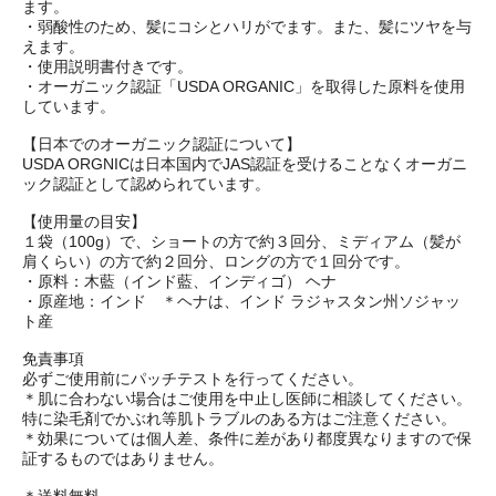
ます。
・弱酸性のため、髪にコシとハリがでます。また、髪にツヤを与
えます。
・使用説明書付きです。
・オーガニック認証「USDA ORGANIC」を取得した原料を使用
しています。
【日本でのオーガニック認証について】
USDA ORGNICは日本国内でJAS認証を受けることなくオーガニ
ック認証として認められています。
【使用量の目安】
１袋（100g）で、ショートの方で約３回分、ミディアム（髪が
肩くらい）の方で約２回分、ロングの方で１回分です。
・原料：木藍（インド藍、インディゴ） ヘナ
・原産地：インド ＊ヘナは、インド ラジャスタン州ソジャッ
ト産
免責事項
必ずご使用前にパッチテストを行ってください。
＊肌に合わない場合はご使用を中止し医師に相談してください。
特に染毛剤でかぶれ等肌トラブルのある方はご注意ください。
＊効果については個人差、条件に差があり都度異なりますので保
証するものではありません。
＊送料無料