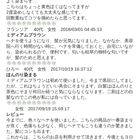
よく染まらず…
こちらはちょっと黄色ぽくはなってますが
2度染めしなくても大丈夫な感じです。
回数重ねてコツを掴めたらと思ってます。
フランソア 40代 女性 2018/03/01 04:45:13
ミディアムブラウン
ヘナを使うようになり、髪が元気になりました。なかなか、美容
院へ行く時間がない時に、ヘナを常備しておくと、自宅にいなが
ら、染められるので、便利です。匂いも枯草の独特な匂いです
が、髪のためと思えます。
ひろー 40代 女性 2017/10/19 16:37:12
ほんのり染まる
ミディアムブラウンは初めて使いました。今まで黒目にしてまし
たが、これはちょうどいい具合にそまります。白髪はほんのりと
茶色にそまり何日か経つと気にならなくなります。二割ほどの白
髪なのでこの色が私には合っていました。
女性 2017/09/19 15:59:17
レビュー
今までに、色々なヘナを使いました。こちらの商品が一番染まり
が良く、色落ちも少なく、同じヘナでもこうも違うのか驚きまし
た。髪にコシも出ます。
これからは、こちらのお店を利用させて頂きます。今後ともヨロ