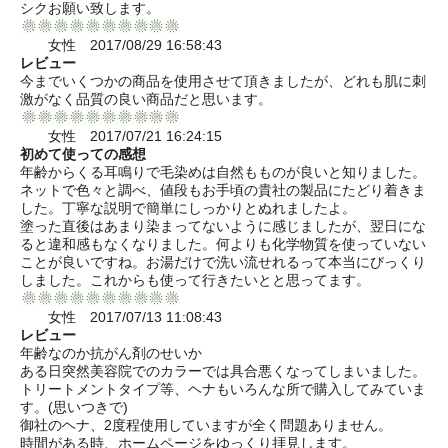
シクお願い致します。
女性 2017/08/29 16:58:43
レビュー
今までいくつかの商品を使用させて頂きましたが、どれも肌に刺
激がなく品質の良い商品だと思います。
女性 2017/07/21 16:24:15
初めて使っての感想
年齢からくる耳鳴りで毛染めは自然もものが良いと知りました。
ネットで色々と調べ、値段もお手頃の貴社の製品にたどり着きま
した。丁寧な説明で簡単にしっかりとぬれましたよ。
塗った直後はあまり染まってないように感じましたが、翌日にな
ると違和感もなくなりました。何よりも化学物質を使っていない
ことが良いですね。お湯だけで洗い流せれるって本当にびっくり
しました。これからも使って行きたいとと思ってます。
女性 2017/07/13 11:08:43
レビュー
年齢なのか抗がん剤のせいか
ある日突然美容院でのカラーでは具合悪くなってしまいました。
トリートメントタイプ等、ヘナもいろんな所で購入してみていま
す。(思いつきで)
御社のヘナ、2度程使用していますが全く問題ありません。
時間がある時、ホームページをゆっくり拝見します。