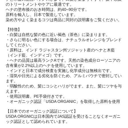
のトリートメントやケアに最適です。
ヘナの塗布後のおき時間は、約40~90分です。
原料を輸入し、日本で製造しています。
染め方やよく染まるコツは商品に同封の説明書をご覧ください。
【特徴】
・白髪は自然な髪の色に近い褐色（茶色）に染まります。
・さらに明るい色にする場合は、ナチュラルオレンジをブレンド
してください。
・原料は、インド ラジャスタン州ソジャット産のヘナと木藍
（インド藍、インディゴ）です。
・ヘナの品質は最高ランクAです。天然の染色成分ローソニアの
含有量が2.2%以上のヘナを使用しています。
・インドと日本で成分検査を実施し化学成分は無検出です。
・湿気や日光による劣化を防ぐため、アルミパウチで密封してい
ます。
・弱酸性のため、髪にコシとハリがでます。また、髪にツヤを与
えます。
・使用説明書、PE手袋付きです。
・オーガニック認証「USDA ORGANIC」を取得した原料を使用
【日本でのオーガニック認証について】
USDA ORGNICは日本国内でJAS認証を受けることなくオーガニ
ック認証として認められています。