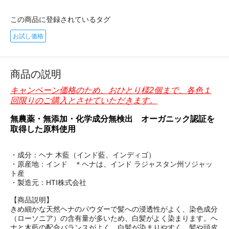
この商品に登録されているタグ
お試し価格
商品の説明
キャンペーン価格のため、おひとり様2個まで、各色１
回限りのご購入とさせていただきます。
無農薬・無添加・化学成分無検出 オーガニック認証を
取得した原料使用
・成分：ヘナ 木藍（インド藍、インディゴ）
・原産地：インド ＊ヘナは、インド ラジャスタン州ソジャッ
ト産
・製造元：HTI株式会社
【商品説明】
きめ細かな天然ヘナのパウダーで髪への浸透性がよく、染色成分
（ローソニア）の含有量が多いため、白髪がよく染まります。ヘ
ナと木藍の配合バランスがよく、白髪が染まりやすく、髪や頭皮