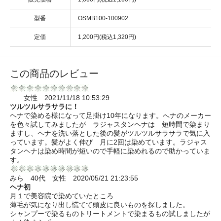
型番
OSMB100-100902
定価
1,200円(税込1,320円)
この商品のレビュー
女性 2021/11/18 10:53:29
ツルツルサラサラに！
ヘナで染める様になって足掛け10年になります。へナのメーカー
を色々試してみましたが ラジャスタンヘナは 短時間で染まり
ますし、ヘナを洗い落とした後の髪がツルツルサラサラで気に入
っています。髪がよく伸び 月に2回は染めています。ラジャス
タンヘナは染め時間が短いので手軽に染めれるので助かっていま
す。
みら 40代 女性 2020/05/21 21:23:55
ヘナ初
月１で美容院で染めていたところ
薄毛が気になり出し慌てて頭皮に良いものを探しました。
シャンプーで染るものトリートメントで染まるもの試しましたが