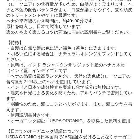
（ローソニア）の含有量が多いため、白髪がよく染まります。ヘ
ナと木藍の配合バランスがよく、白髪が染まりやすく、髪や頭皮
のトリートメントやケアに最適です。
ヘナの塗布後のおき時間は、約40~90分です。
原料を輸入し、日本で製造しています。
染め方やよく染まるコツは商品に同封の説明書をご覧ください。
【特徴】
・白髪は自然な髪の色に近い褐色（茶色）に染まります。
・明るい色にする場合は、ナチュラルオレンジをブレンドしてく
ださい。
・原料は、インド ラジャスタン州ソジャット産のヘナと木藍
（インド藍、インディゴ）です。
・ヘナの品質は最高ランクAです。天然の染色成分ローソニアの
含有量が2.2%以上のヘナを使用しています。
・インドと日本で成分検査を実施し化学成分は無検出です。
・湿気や日光による劣化を防ぐため、アルミパウチで密封してい
ます。
・弱酸性のため、髪にコシとハリがでます。また、髪にツヤを与
えます。
・使用説明書付きです。
・オーガニック認証「USDA ORGANIC」を取得した原料を使用
【日本でのオーガニック認証について】
USDA ORGNICは日本国内でJAS認証を受けることなくオーガニ