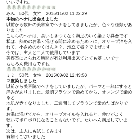
いいですね。
みみ 50代 女性 2015/11/02 11:22:29
本物のヘナに出会えました
以前から数軒の美容室でヘナをしてきましたが、色々な種類があ
りました
こちらのヘナは、臭いもきつくなく満足のいく染まり具合です
私は、熱めのお湯＜混ぜる間に冷めるため＞に、オリーブ油を入
れて、小さめのかくはんき？、泡立て器？でまぜます
今では、主人と二人で使用しています
美容室にとられる時間が有効利用出来てとても嬉しいです
もちろん費用もですね
ミミ 50代 女性 2015/09/02 12:49:58
２度染しました
以前から美容院でヘナをしていましたが、パーマと一緒にすると
痒みがありました。最初ブラウンで染めてから、オレンジで染め
ると
地肌が赤くなりました。二週間してブラウンで染めたばかりで
す。
お湯に混ぜてから、オリーブオイルを入れると、伸びがよく
乾いてボロボロになることもないです。たいへん満足していま
す。
次は、主人にも試してみます
有難うございました