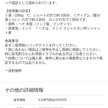
ック認証として認められています。
【使用量の目安】
１袋（100g）で、ショートの方で約３回分、ミディアム（髪が
肩くらい）の方で約２回分、ロングの方で１回分です。
・原料：ヘナ 木藍（インド藍、インディゴ）
・原産地：インド ＊ヘナは、インド ラジャスタン州ソジャッ
ト産
免責事項
必ずご使用前にパッチテストを行ってください。
＊肌に合わない場合はご使用を中止し医師に相談してください。
特に染毛剤でかぶれ等肌トラブルのある方はご注意ください。
＊効果については個人差、条件に差があり都度異なりますので保
証するものではありません。
＊送料無料
その他の詳細情報
販売価格
4,128円(税込4,541円)