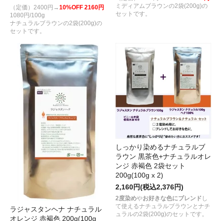
ミディアムブラウンの2袋(200g)の
（定価）2400円→
10%OFF 2160円
セットです。
1080円/100g
ナチュラルブラウンの2袋(200g)の
セットです。
しっかり染めるナチュラルブ
ラウン 黒茶色+ナチュラルオレ
ンジ 赤褐色 2袋セット
200g(100g x 2)
2,160円(税込2,376円)
2度染め
や
お好きな色にブレンド
し
て使えるナチュラルブラウンとナチ
ラジャスタンヘナ ナチュラル
ュラルの2袋(200g)のセットです。
オレンジ 赤褐色 200g(100g