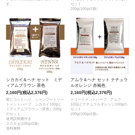
す。
セット
200g(100gx2袋）
シカカイ＆ヘナ セット ミデ
アムラ＆ヘナ セット ナチュラ
ィアムブラウン 茶色
ルオレンジ 赤褐色
2,160円(税込2,376円)
2,160円(税込2,376円)
髪にコシとハリ、シャンプートリー
トリートメントハーブ アムラ
トメントハーブ シカカイ100gと
100gとナチュラルオレンジ100gの
ミディアムブラウン（茶色）100g
セット
のセット
200g(100gx2袋）
使用説明書付き
２００ｇ(100gx2袋）
送料無料