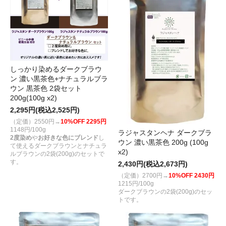
しっかり染めるダークブラウ
ン 濃い黒茶色+ナチュラルブラ
ウン 黒茶色 2袋セット
200g(100g x2)
2,295円(税込2,525円)
（定価）2550円→
10%OFF 2295円
1148円/100g
ラジャスタンヘナ ダークブラ
2度染め
や
お好きな色にブレンド
し
ウン 濃い黒茶色 200g (100g
て使えるダークブラウンとナチュラ
x2)
ルブラウンの2袋(200g)のセットで
す。
2,430円(税込2,673円)
（定価）2700円→
10%OFF 2430円
1215円/100g
ダークブラウンの2袋(200g)のセッ
トです。