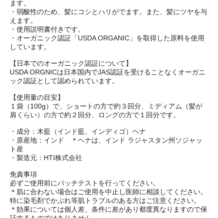
ます。
・弱酸性のため、髪にコシとハリがでます。また、髪にツヤを与
えます。
・使用説明書付きです。
・オーガニック認証「USDA ORGANIC」を取得した原料を使用
しています。
【日本でのオーガニック認証について】
USDA ORGNICは日本国内でJAS認証を受けることなくオーガニ
ック認証として認められています。
【使用量の目安】
１袋（100g）で、ショートの方で約３回分、ミディアム（髪が
肩くらい）の方で約２回分、ロングの方で１回分です。
・成分：木藍（インド藍、インディゴ）ヘナ
・原産地：インド ＊ヘナは、インド ラジャスタン州ソジャッ
ト産
・製造元：HTI株式会社
免責事項
必ずご使用前にパッチテストを行ってください。
＊肌に合わない場合はご使用を中止し医師に相談してください。
特に染毛剤でかぶれ等肌トラブルのある方はご注意ください。
＊効果については個人差、条件に差があり都度異なりますので保
証するものではありません。