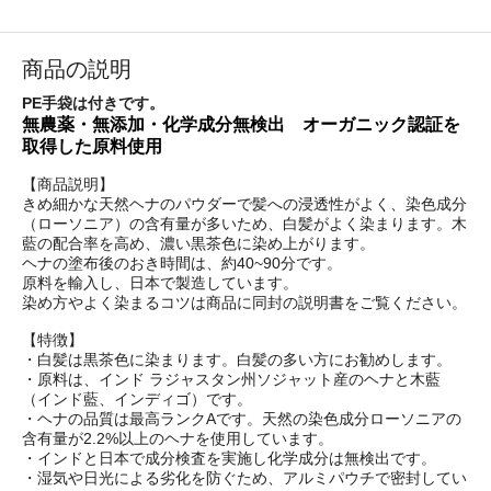
商品の説明
PE手袋は付きです。
無農薬・無添加・化学成分無検出 オーガニック認証を
取得した原料使用
【商品説明】
きめ細かな天然ヘナのパウダーで髪への浸透性がよく、染色成分
（ローソニア）の含有量が多いため、白髪がよく染まります。木
藍の配合率を高め、濃い黒茶色に染め上がります。
ヘナの塗布後のおき時間は、約40~90分です。
原料を輸入し、日本で製造しています。
染め方やよく染まるコツは商品に同封の説明書をご覧ください。
【特徴】
・白髪は黒茶色に染まります。白髪の多い方にお勧めします。
・原料は、インド ラジャスタン州ソジャット産のヘナと木藍
（インド藍、インディゴ）です。
・ヘナの品質は最高ランクAです。天然の染色成分ローソニアの
含有量が2.2%以上のヘナを使用しています。
・インドと日本で成分検査を実施し化学成分は無検出です。
・湿気や日光による劣化を防ぐため、アルミパウチで密封してい