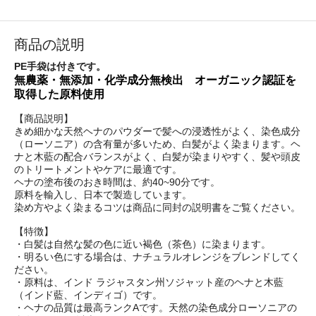
商品の説明
PE手袋は付きです。
無農薬・無添加・化学成分無検出 オーガニック認証を
取得した原料使用
【商品説明】
きめ細かな天然ヘナのパウダーで髪への浸透性がよく、染色成分
（ローソニア）の含有量が多いため、白髪がよく染まります。ヘ
ナと木藍の配合バランスがよく、白髪が染まりやすく、髪や頭皮
のトリートメントやケアに最適です。
ヘナの塗布後のおき時間は、約40~90分です。
原料を輸入し、日本で製造しています。
染め方やよく染まるコツは商品に同封の説明書をご覧ください。
【特徴】
・白髪は自然な髪の色に近い褐色（茶色）に染まります。
・明るい色にする場合は、ナチュラルオレンジをブレンドしてく
ださい。
・原料は、インド ラジャスタン州ソジャット産のヘナと木藍
（インド藍、インディゴ）です。
・ヘナの品質は最高ランクAです。天然の染色成分ローソニアの