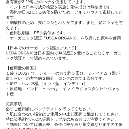
含有量が2.2%以上のヘナを使用しています。
・インドと日本で成分検査を実施し化学成分は無検出です。
・湿気や日光による劣化を防ぐため、アルミパウチで密封してい
ます。
・弱酸性のため、髪にコシとハリがでます。また、髪にツヤを与
えます。
・使用説明書、PE手袋付きです。
・オーガニック認証「USDA ORGANIC」を取得した原料を使用
【日本でのオーガニック認証について】
USDA ORGNICは日本国内でJAS認証を受けることなくオーガニ
ック認証として認められています。
【使用量の目安】
１袋（100g）で、ショートの方で約３回分、ミディアム（髪が
肩くらい）の方で約２回分、ロングの方で１回分です。
・原料：ヘナ 木藍（インド藍、インディゴ）
・原産地：インド ＊ヘナは、インド ラジャスタン州ソジャッ
ト産
免責事項
必ずご使用前にパッチテストを行ってください。
＊肌に合わない場合はご使用を中止し医師に相談してください。
特に染毛剤でかぶれ等肌トラブルのある方はご注意ください。
＊効果については個人差、条件に差があり都度異なりますので保