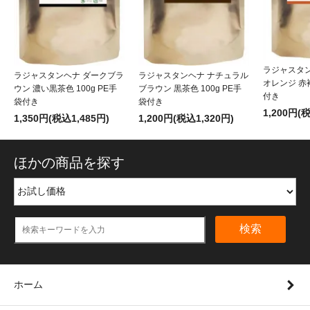
ラジャスタ
ラジャスタンヘナ ダークブラ
ラジャスタンヘナ ナチュラル
オレンジ 赤褐
ウン 濃い黒茶色 100g PE手
ブラウン 黒茶色 100g PE手
付き
袋付き
袋付き
1,200円(
1,350円(税込1,485円)
1,200円(税込1,320円)
ほかの商品を探す
検索
ホーム