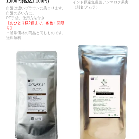
1,000円(税込1,100円)
インド原産無農薬アンマロク果実
（別名:アムラ）
白髪は濃いブラウンに染まります。
白髪の多い方に。
PE手袋、使用方法付き
【おひとり様2個まで、各色１回限
り】
＊通常価格の商品と同じものです。
送料無料