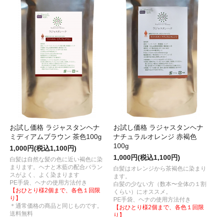
お試し価格 ラジャスタンヘナ
お試し価格 ラジャスタンヘナ
ミディアムブラウン 茶色100g
ナチュラルオレンジ 赤褐色
100g
1,000円(税込1,100円)
1,000円(税込1,100円)
白髪は自然な髪の色に近い褐色に染
まります。ヘナと木藍の配合バラン
白髪はオレンジから茶褐色に染まり
スがよく、よく染まります
ます。
PE手袋、ヘナの使用方法付き
白髪の少ない方（数本〜全体の１割
【おひとり様2個まで、各色１回限
くらい）にオススメ。
り】
PE手袋、ヘナの使用方法付き
＊通常価格の商品と同じものです。
【おひとり様2個まで、各色１回限
送料無料
り】