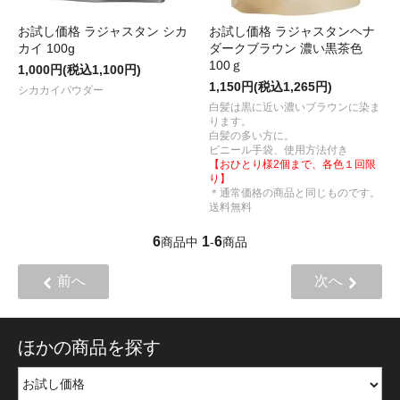
お試し価格 ラジャスタン シカ
お試し価格 ラジャスタンヘナ
カイ 100g
ダークブラウン 濃い黒茶色
100ｇ
1,000円(税込1,100円)
1,150円(税込1,265円)
シカカイパウダー
白髪は黒に近い濃いブラウンに染ま
ります。
白髪の多い方に。
ビニール手袋、使用方法付き
【おひとり様2個まで、各色１回限
り】
＊通常価格の商品と同じものです。
送料無料
6
1
6
商品中
-
商品
前へ
次へ
ほかの商品を探す